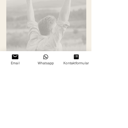
Email
Whatsapp
Kontaktformular
2 Min. Lesezeit
Du willst nicht wirklich rauchen.
Du willst nur endlich frei sein. Du wachst
morgens auf…und noch bevor der Tag
richtig begonnen hat, ist sie da: Der
Gedanke an die Zigarette. Präsent wie
ein leiser Hintergrundton, der nie ganz
verschwindet. Du hast es schon so oft
versucht „Ich höre auf.“ „Diesmal wirklich.“