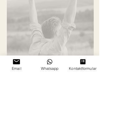
Email
Whatsapp
Kontaktformular
2 Min. Lesezeit
Du willst nicht wirklich rauchen.
Du willst nur endlich frei sein. Du wachst
morgens auf…und noch bevor der Tag
richtig begonnen hat, ist sie da: Der
Gedanke an die Zigarette. Präsent wie
ein leiser Hintergrundton, der nie ganz
verschwindet. Du hast es schon so oft
versucht „Ich höre auf.“ „Diesmal wirklich.“