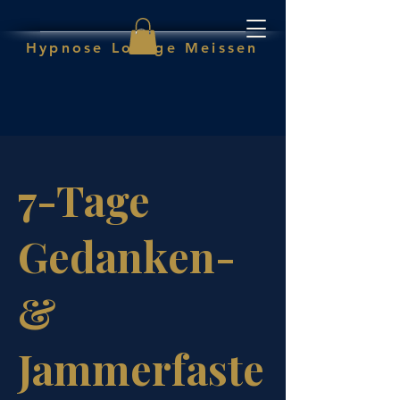
Hypnose Lounge Meissen
7-Tage
Gedanken-
&
Jammerfaste